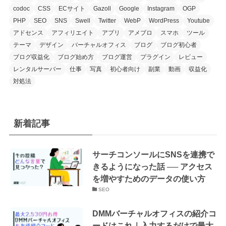
codoc
CSS
ECサイト
Gazoll
Google
Instagram
OGP
PHP
SEO
SNS
Swell
Twitter
WebP
WordPress
Youtube
アドセンス
アフィリエイト
アプリ
アメブロ
スマホ
ツール
テーマ
デザイン
バーチャルオフィス
ブログ
ブログ初心者
ブログ収益化
ブログ始め方
ブログ運営
プラグイン
レビュー
レンタルサーバー
仕事
写真
初心者向け
副業
動画
収益化
対処法
新着記事
サーチコンソールにSNSを連携で
きるようになった話 ── アクセス
を増やすためのデータの使い方
SEO
DMMバーチャルオフィスの紹介コ
ードはこれ｜入力するだけで最大